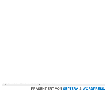
Mitglied der
Godfrey Donauhort Club Kit
Sternfahrten Archiv
-
Ruderlinks
-
Impressum
-
Login
-
Suchen
Suche
nach:
© 2026 Wiener Ruderverein Donauhort, Am Brigittenauer
Sporn 9, 1200 Wien by GruWol
Zurück
PRÄSENTIERT VON
SEPTERA
&
WORDPRESS.
nach
oben