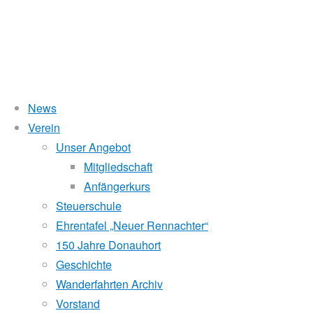
News
Verein
Hauptversammlung 201
Unser Angebot
Mitgliedschaft
Anfängerkurs
Steuerschule
22. Februar 2018
27. Februar 2018
Für Mitglieder
Ehrentafel „Neuer Rennachter“
Einladung
150 Jahre Donauhort
Geschichte
zu der am Samstag, dem 10. März 2018, um 15.00 Uhr in 
Wanderfahrten Archiv
stattfindenden Ordentlichen Hauptversammlung 2018.
Vorstand