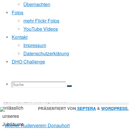
Mitglied der
Übernachten
Fotos
mehr Flickr Fotos
8.
Godfrey Donauhort Club Kit
YouTube Videos
Mai
Kontakt
2017
Impressum
16.
Sternfahrten Archiv
-
Datenschutzerklärung
Oktober
Ruderlinks
-
DHO Challenge
2017
Impressum
-
Vereinsleben
Login
-
Suchen
Suche
Suchen
Suche
nach:
Suche
Ralph
© 2026 Wiener Ruderverein Donauhort, Am Brigittenauer
hat
Sporn 9, 1200 Wien by GruWol
anlässlich
Zurück
PRÄSENTIERT VON
SEPTERA
&
WORDPRESS.
unseres
nach
nach:
Jubiläums
oben