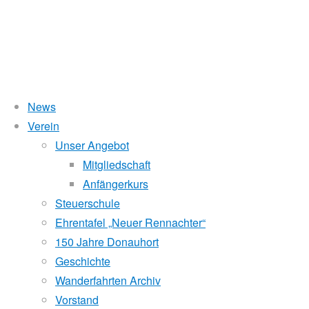
News
Wasserstand Donau
Verein
Filmclip
Unser Angebot
Liegt der Wasserstand in Korneuburg (KORN)
wird
über 5 Meter,
Mitgliedschaft
beim Donauhort nicht gerudert.
Anfängerkurs
zu
Pegelstände (DoRIS)
Steuerschule
Ehrentafel „Neuer Rennachter“
Seichtstellen
unserem
150 Jahre Donauhort
Schleusenstatus
Geschichte
Wanderfahrten Archiv
Windfinder Kuchelauer Hafen
150er
Vorstand