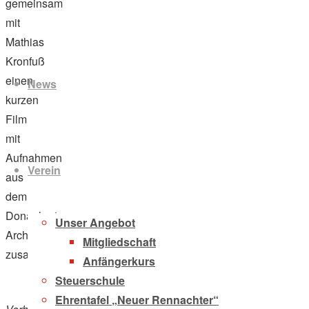
gemeinsam
mit
Mathias
Zum
Kronfuß
Inhalt
einen
News
springen
kurzen
Film
mit
Aufnahmen
Verein
aus
dem
Donauhort-
Unser Angebot
Archiv
Mitgliedschaft
zusammengeschnitten:
Anfängerkurs
Steuerschule
Ehrentafel „Neuer Rennachter“