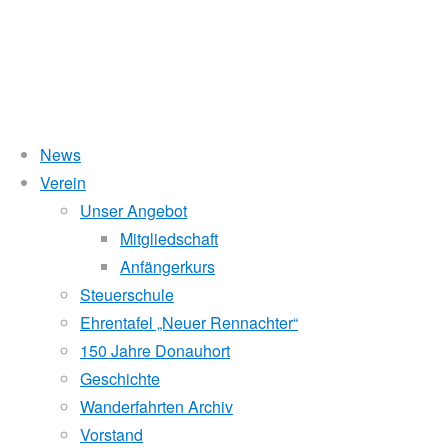
News
Verein
Donauhort-Ergo-Cup
Unser Angebot
Mitgliedschaft
Anfängerkurs
Steuerschule
28. Februar 2015
16. Oktober 2017
Vereinsleben
Ehrentafel „Neuer Rennachter“
Mit viel Begeisterung und einem hohen Fun-Faktor gingen di
150 Jahre Donauhort
den Start. Drei Disziplinen galt es zu bewältigen: einmal die
Geschichte
Strecke (10. Jänner) und schließlich die klassische Starnberg-
Wanderfahrten Archiv
Vorstand