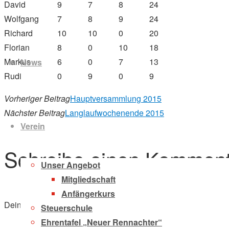
David
9
7
8
24
Wolfgang
7
8
9
24
Richard
10
10
0
20
Zum
Florian
8
0
10
18
Inhalt
Markus
6
0
7
13
News
springen
Rudi
0
9
0
9
Vorheriger Beitrag
Hauptversammlung 2015
Nächster Beitrag
Langlaufwochenende 2015
Verein
Schreibe einen Komment
Unser Angebot
Mitgliedschaft
Anfängerkurs
Deine E-Mail-Adresse wird nicht veröffentlicht.
Erforderliche F
Steuerschule
Ehrentafel „Neuer Rennachter“