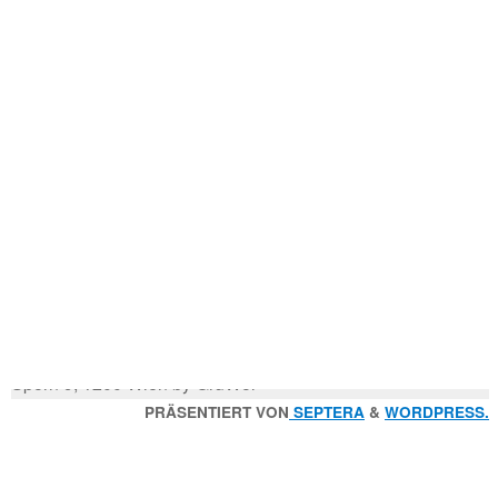
Mitglied der
Godfrey Donauhort Club Kit
Sternfahrten Archiv
-
Ruderlinks
-
Impressum
-
Login
-
Suchen
Suche
nach:
© 2026 Wiener Ruderverein Donauhort, Am Brigittenauer
Sporn 9, 1200 Wien by GruWol
Zurück
PRÄSENTIERT VON
SEPTERA
&
WORDPRESS.
nach
oben