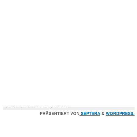
Mitglied der
n
Godfrey Donauhort Club Kit
Sternfahrten Archiv
-
Ruderlinks
-
Impressum
-
Login
-
Suchen
Suche
nach:
© 2026 Wiener Ruderverein Donauhort, Am Brigittenauer
Sporn 9, 1200 Wien by GruWol
Zurück
PRÄSENTIERT VON
SEPTERA
&
WORDPRESS.
nach
oben