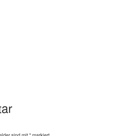
an und die alljährliche Grillparty.
das gemeinsame Ver- und Abladen ermöglichten auch Ausfahrte
d weitgehend ruhiges Wasser sorgten für allgemeinen
n Ruderwoche beigetragen haben!
ar
elder sind mit
*
markiert