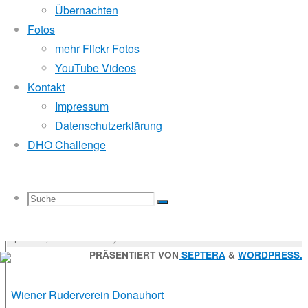
Donauhort-
Mitglied der
Übernachten
Fotos
Kalender
mehr Flickr Fotos
Godfrey Donauhort Club Kit
YouTube Videos
Kontakt
Impressum
Sternfahrten Archiv
-
Datenschutzerklärung
Ruderlinks
-
DHO Challenge
Impressum
-
Login
-
Suchen
Suche
Suchen
Suche
nach:
Suche
© 2026 Wiener Ruderverein Donauhort, Am Brigittenauer
Sporn 9, 1200 Wien by GruWol
Zurück
PRÄSENTIERT VON
SEPTERA
&
WORDPRESS.
nach
nach:
oben