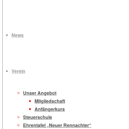
Zum
Inhalt
News
springen
Verein
Unser Angebot
Mitgliedschaft
Anfängerkurs
Steuerschule
Ehrentafel „Neuer Rennachter“