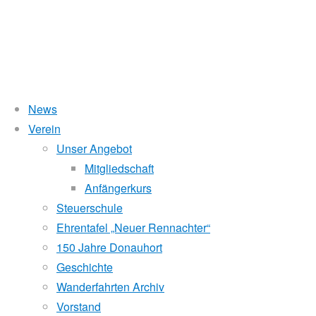
News
Wasserstand Donau
Verein
Termine
Unser Angebot
Liegt der Wasserstand in Korneuburg (KORN)
wird
über 5 Meter,
Mitgliedschaft
beim Donauhort nicht gerudert.
Anfängerkurs
Google-
Pegelstände (DoRIS)
Steuerschule
Ehrentafel „Neuer Rennachter“
Seichtstellen
Kalender
150 Jahre Donauhort
Schleusenstatus
Geschichte
Wanderfahrten Archiv
Windfinder Kuchelauer Hafen
Vorstand