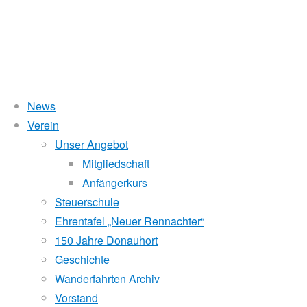
News
Wasserstand Donau
Verein
Hauptversammlung
Unser Angebot
Liegt der Wasserstand in Korneuburg (KORN)
wird
über 5 Meter,
Mitgliedschaft
beim Donauhort nicht gerudert.
Anfängerkurs
2020
Pegelstände (DoRIS)
Steuerschule
Ehrentafel „Neuer Rennachter“
Seichtstellen
150 Jahre Donauhort
Schleusenstatus
20.
Geschichte
Mai
Wanderfahrten Archiv
Windfinder Kuchelauer Hafen
2020
Vorstand