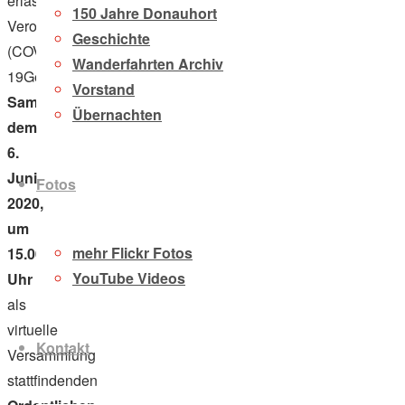
erlassenen
150 Jahre Donauhort
Verordnung
Geschichte
(COVID-
Wanderfahrten Archiv
19GesV)
am
Vorstand
Samstag,
Übernachten
dem
6.
Juni
Fotos
2020,
um
mehr Flickr Fotos
15.00
YouTube Videos
Uhr
als
virtuelle
Kontakt
Versammlung
stattfindenden