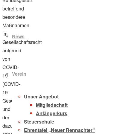
Bundesgesetz
betreffend
besondere
Zum
Maßnahmen
Inhalt
im
News
springen
Gesellschaftsrecht
aufgrund
von
COVID-
Verein
19
(COVID-
19-
Unser Angebot
GesG)
Mitgliedschaft
und
Anfängerkurs
der
Steuerschule
dazu
Ehrentafel „Neuer Rennachter“