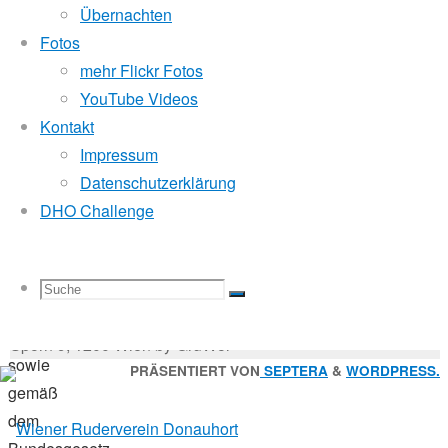
Mitglied der
21.
Übernachten
Mai
Fotos
2020
mehr Flickr Fotos
Godfrey Donauhort Club Kit
Für
YouTube Videos
Mitglieder
Kontakt
Impressum
Sternfahrten Archiv
-
Einladung zu
Datenschutzerklärung
Ruderlinks
-
der
DHO Challenge
Impressum
-
gemäß
Login
-
§
Suchen
16
Suche
Suchen
Suche
nach:
Suche
der
© 2026 Wiener Ruderverein Donauhort, Am Brigittenauer
Satzung
Sporn 9, 1200 Wien by GruWol
sowie
Zurück
PRÄSENTIERT VON
SEPTERA
&
WORDPRESS.
gemäß
nach
nach:
dem
oben