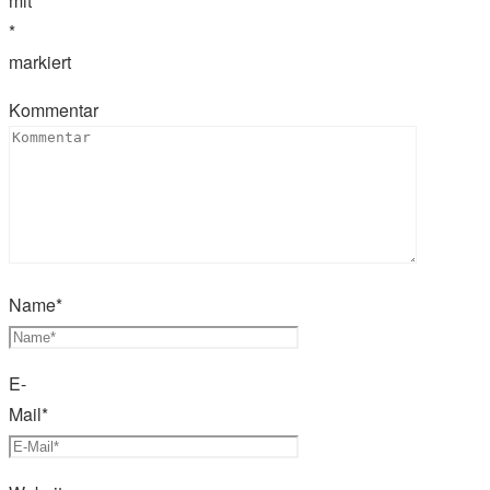
mit
*
markiert
Kommentar
Name
*
E-
Mail
*